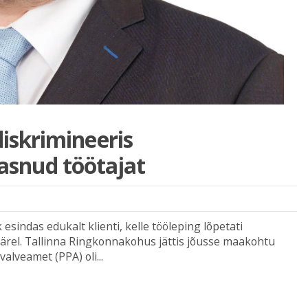
diskrimineeris
asnud töötajat
indas edukalt klienti, kelle tööleping lõpetati
ärel. Tallinna Ringkonnakohus jättis jõusse maakohtu
valveamet (PPA) oli...