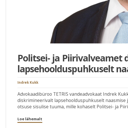
Politsei- ja Piirivalveamet 
lapsehoolduspuhkuselt na
Indrek Kukk
Advokaadibüroo TETRIS vandeadvokaat Indrek Kukk es
diskrimineerivalt lapsehoolduspuhkuselt naasmise j
otsuse sisulise tuuma, mille kohaselt Politsei- ja Piiri
Loe lähemalt