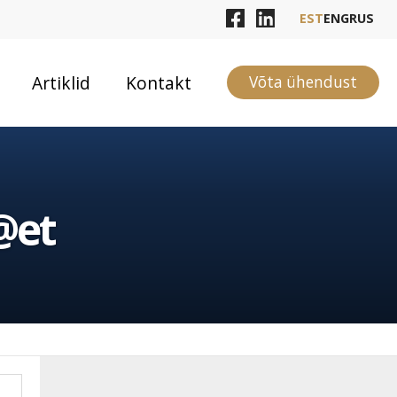
EST
ENG
RUS
Artiklid
Kontakt
Võta ühendust
@et