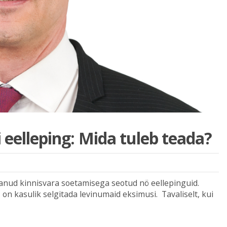
i eelleping: Mida tuleb teada?
tanud kinnisvara soetamisega seotud nö eellepinguid.
on kasulik selgitada levinumaid eksimusi. Tavaliselt, kui