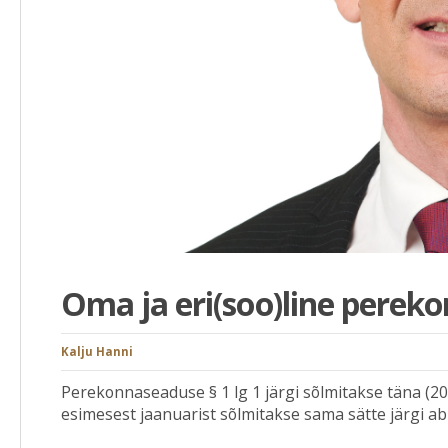
Oma ja eri(soo)line perek
Kalju Hanni
Perekonnaseaduse § 1 lg 1 järgi sõlmitakse täna (20
esimesest jaanuarist sõlmitakse sama sätte järgi abie