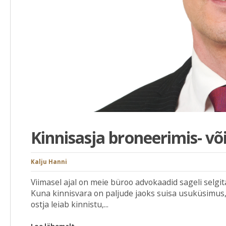
Kinnisasja broneerimis- võ
Kalju Hanni
Viimasel ajal on meie büroo advokaadid sageli selgi
Kuna kinnisvara on paljude jaoks suisa usuküsimus, 
ostja leiab kinnistu,...
Loe lähemalt