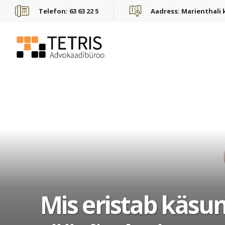
Telefon:
63 63 22 5
Aadress:
Marienthali k
Mis eristab käsun