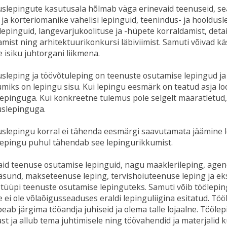
slepingute kasutusala hõlmab väga erinevaid teenuseid, se
a ja korteriomanike vahelisi lepinguid, teenindus- ja hooldus
 lepinguid, langevarjukoolituse ja -hüpete korraldamist, deta
amist ning arhitektuurikonkursi läbiviimist. Samuti võivad 
se isiku juhtorgani liikmena.
sleping ja töövõtuleping on teenuste osutamise lepingud ja
umiks on lepingu sisu. Kui lepingu eesmärk on teatud asja l
epinguga. Kui konkreetne tulemus pole selgelt määratletud,
slepinguga.
slepingu korral ei tähenda eesmärgi saavutamata jäämine l
lepingu puhul tähendab see lepingurikkumist.
id teenuse osutamise lepinguid, nagu maaklerileping, agend
sund, makseteenuse leping, tervishoiuteenuse leping ja ek
tüüpi teenuste osutamise lepinguteks. Samuti võib töölepin
e ei ole võlaõigusseaduses eraldi lepinguliigina esitatud. T
peab järgima tööandja juhiseid ja olema talle lojaalne. Töölep
st ja allub tema juhtimisele ning töövahendid ja materjalid 