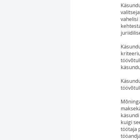
Käsundu
valitsej
vahelisi
kehtest
juriidili
Käsundu
kriteeri
töövõtul
käsundu
Käsundu
töövõtu
Mõninga
maksekä
käsundi 
kuigi se
töötaja 
tööandja