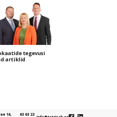
okaatide tegevusi
d artiklid
ee 16,
63 63 22
info@tetrisab.ee