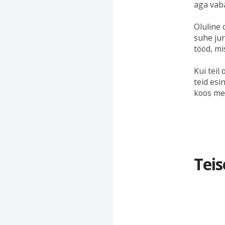
aga vab
Oluline 
suhe jur
tööd, mi
Kui teil
teid esi
koos me
Teis