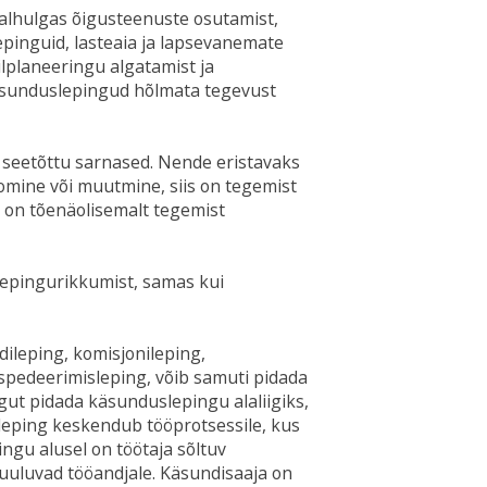
alhulgas õigusteenuste osutamist,
lepinguid, lasteaia ja lapsevanemate
ilplaneeringu algatamist ja
käsunduslepingud hõlmata tegevust
 seetõttu sarnased. Nende eristavaks
oomine või muutmine, siis on tegemist
 on tõenäolisemalt tegemist
epingurikkumist, samas kui
ileping, komisjonileping,
spedeerimisleping, võib samuti pidada
gut pidada käsunduslepingu alaliigiks,
ööleping keskendub tööprotsessile, kus
ingu alusel on töötaja sõltuv
kuuluvad tööandjale. Käsundisaaja on