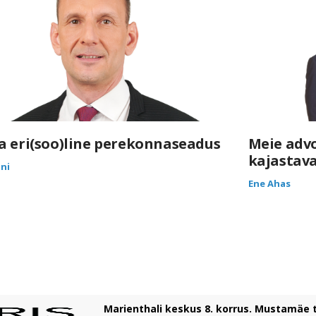
a eri(soo)line perekonnaseadus
Meie adv
kajastava
nni
Ene Ahas
Marienthali keskus 8. korrus. Mustamäe t