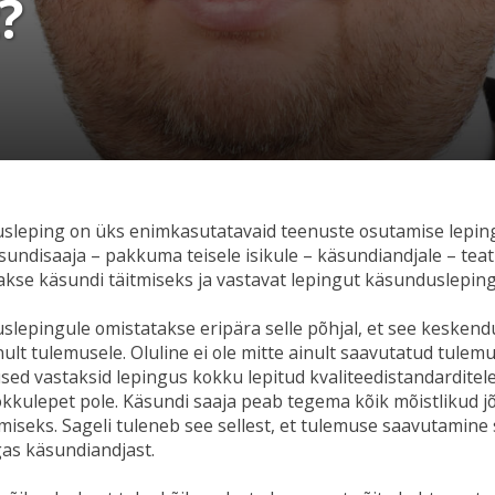
?
sleping on üks enimkasutatavaid teenuste osutamise leping
äsundisaaja – pakkuma teisele isikule – käsundiandjale – te
akse käsundi täitmiseks ja vastavat lepingut käsunduslepin
lepingule omistatakse eripära selle põhjal, et see keskend
nult tulemusele. Oluline ei ole mitte ainult saavutatud tulemu
sed vastaksid lepingus kokku lepitud kvaliteedistandarditele 
kokkulepet pole. Käsundi saaja peab tegema kõik mõistlikud 
iseks. Sageli tuleneb see sellest, et tulemuse saavutamine 
gas käsundiandjast.