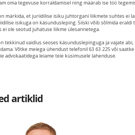
am oma tegevuse korraldamisel ning määrab ise töö tegemise
on märkida, et juriidilise isiku juhtorgani liikmete suhtes e
iidilise isikuga on käsundusleping. Siiski võib sõlmida eraldi
s ei ole seotud juhatuse liikme ülesannetega.
 on tekkinud vaidlus seoses käsunduslepinguga ja vajate abi,
ndama. Võtke meiega ühendust telefonil 63 63 225 või saatke 
ie advokaatidega leiame teie küsimusele lahenduse.
ed artiklid