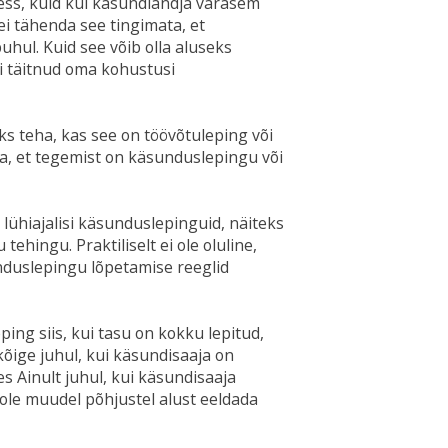
sess, kuid kui käsundiandja varasem
ei tähenda see tingimata, et
hul. Kuid see võib olla aluseks
ei täitnud oma kohustusi
s teha, kas see on töövõtuleping või
da, et tegemist on käsunduslepingu või
 lühiajalisi käsunduslepinguid, näiteks
ehingu. Praktiliselt ei ole oluline,
nduslepingu lõpetamise reeglid
ing siis, kui tasu on kokku lepitud,
lkõige juhul, kui käsundisaaja on
s Ainult juhul, kui käsundisaaja
ole muudel põhjustel alust eeldada