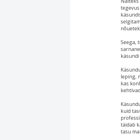
Näiteks 
tegevus 
käsundis
selgitam
nõueteko
Seega, t
sarnane 
käsundi
Käsundus
leping, 
kas kon
kehtiva
Käsundus
kuid tas
professi
täidab k
tasu ma