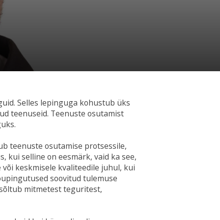
uid. Selles lepinguga kohustub üks
atud teenuseid. Teenuste osutamist
guks.
ub teenuste osutamise protsessile,
s, kui selline on eesmärk, vaid ka see,
või keskmisele kvaliteedile juhul, kui
jõupingutused soovitud tulemuse
sõltub mitmetest teguritest,