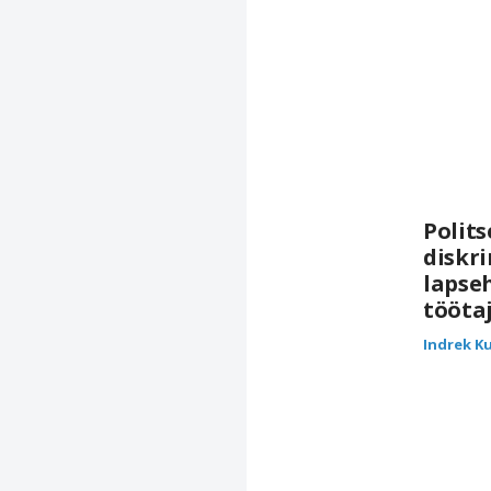
Polits
diskr
lapse
tööta
Indrek K