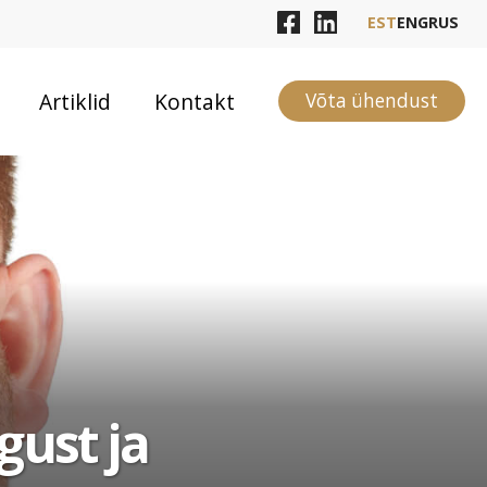
EST
ENG
RUS
Artiklid
Kontakt
Võta ühendust
gust ja