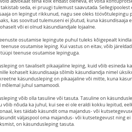
võib advokaat teha kõik endast oleneva, et võita kohtuprot
takistab seda, ei pruugi tulemust saavutada. Sellegipoolest 
aaja on lepingut rikkunud, nagu see oleks töövõtulepingu pu
aks, kas soovitud tulemuseni ei jõutud, kuna käsundisaaja 
haselt või ei olnud käsundiandjale lojaalne.
eenuste osutamise lepingute puhul tuleks kõigepealt kindlak
teenuse osutamise leping. Kui vastus on eitav, võib järelda
 tüüpi teenuse osutamise lepinguga.
leping on tavaliselt pikaajaline leping, kuid võib esineda ka
mille kohaselt käsundisaaja sõlmib käsundiandja nimel üksiku t
kreetne käsundusleping on pikaajaline või mitte, kuna käsu
d mõlemal juhul samamoodi.
leping võib olla tasuline või tasuta. Tasuline on käsunduslep
u võib nõuda ka juhul, kui see ei ole eraldi kokku lepitud, ee
onaal, kes täidab käsundit oma majandus- või kutsetegevuse
äsundit väljaspool oma majandus- või kutsetegevust ning ei 
ksmist, on käsundusleping tasuta.