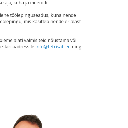
 aja, koha ja meetodi.
i laiene töölepinguseadus, kuna nende
 töölepingu, mis käsitleb nende erialast
 oleme alati valmis teid nõustama või
e-kiri aadressile
info@tetrisab.ee
ning