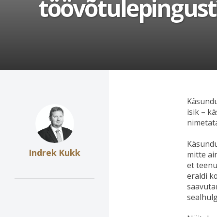
töövõtulepingust
Käsundu
isik – k
nimetat
Käsundus
Indrek Kukk
mitte ai
et teenu
eraldi 
saavutam
sealhul