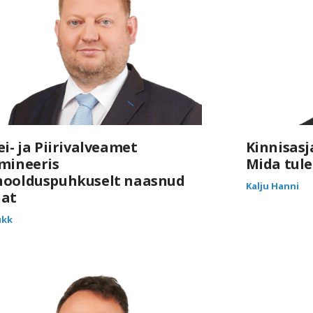
ei- ja Piirivalveamet
Kinnisasj
imineeris
Mida tule
hoolduspuhkuselt naasnud
Kalju Hanni
jat
ukk