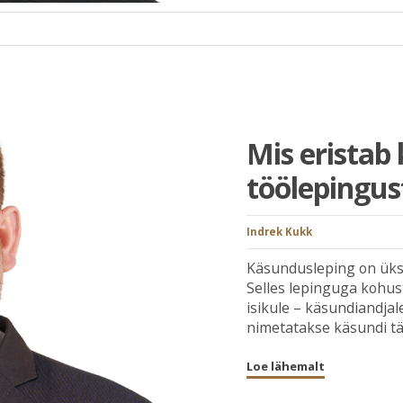
Mis eristab
töölepingus
Indrek Kukk
Käsundusleping on üks
Selles lepinguga kohus
isikule – käsundiandja
nimetatakse käsundi täi
Loe lähemalt