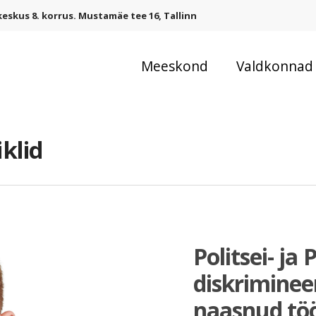
eskus 8. korrus. Mustamäe tee 16, Tallinn
Meeskond
Valdkonnad
klid
Politsei- ja
diskriminee
naasnud tö