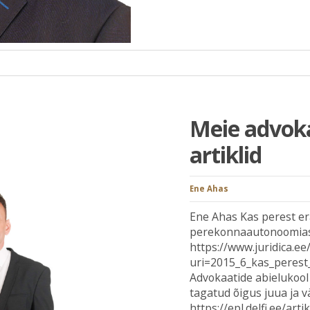
Meie advoka
artiklid
Ene Ahas
Ene Ahas Kas perest er
perekonnaautonoomiass
https://www.juridica.ee/
uri=2015_6_kas_perest
Advokaatide abielukool
tagatud õigus juua ja v
https://epl.delfi.ee/a