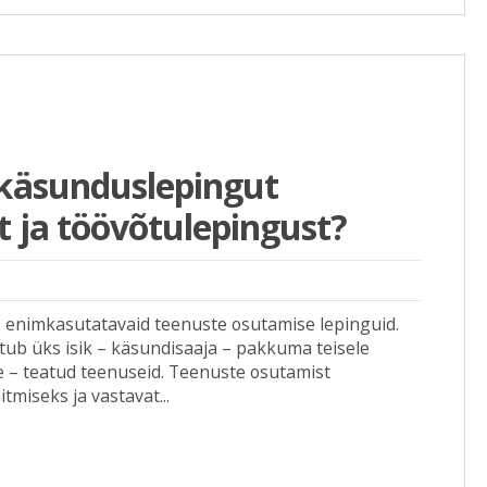
 käsunduslepingut
t ja töövõtulepingust?
 enimkasutatavaid teenuste osutamise lepinguid.
tub üks isik – käsundisaaja – pakkuma teisele
le – teatud teenuseid. Teenuste osutamist
tmiseks ja vastavat...