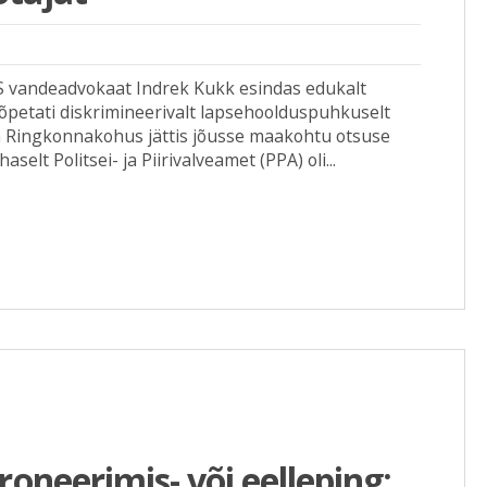
 vandeadvokaat Indrek Kukk esindas edukalt
g lõpetati diskrimineerivalt lapsehoolduspuhkuselt
na Ringkonnakohus jättis jõusse maakohtu otsuse
aselt Politsei- ja Piirivalveamet (PPA) oli...
roneerimis- või eelleping: