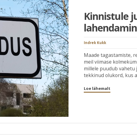
Kinnistule 
lahendami
Indrek Kukk
Maade tagastamiste, r
meil viimase kolmekümn
millele puudub vahetu j
tekkinud olukord, kus av
Loe lähemalt