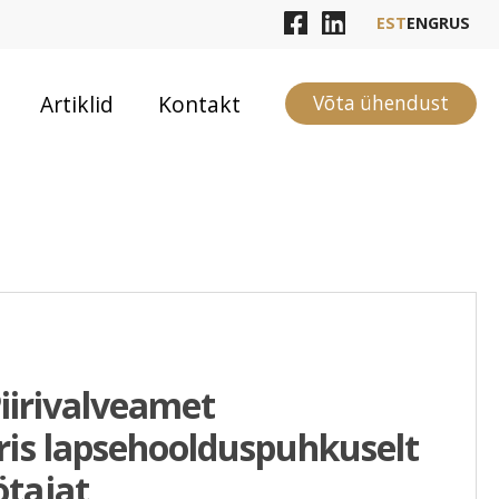
EST
ENG
RUS
Artiklid
Kontakt
Võta ühendust
 Piirivalveamet
ris lapsehoolduspuhkuselt
ötajat