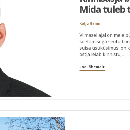
Mida tuleb 
Kalju Hanni
Viimasel ajal on meie b
soetamisega seotud nö 
suisa usuküsimus, on ka
ostja leiab kinnistu,...
Loe lähemalt