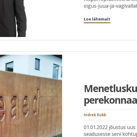
oigus-juua-ja-vagivallat
Loe lähemalt
Menetluskul
perekonnaa
Indrek Kukk
01.01.2022 jõustus uus
seadusesse seni kohtup