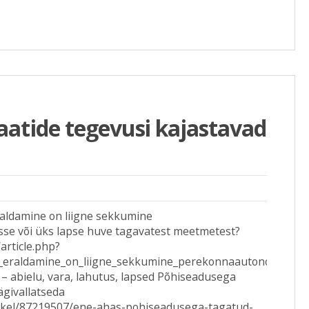
atide tegevusi kajastavad
aldamine on liigne sekkumine
e või üks lapse huve tagavatest meetmetest?
article.php?
_eraldamine_on_liigne_sekkumine_perekonnaautonoomiasse
 – abielu, vara, lahutus, lapsed Põhiseadusega
ägivallatseda
rtikkel/87219507/ene-ahas-pohiseadusega-tagatud-