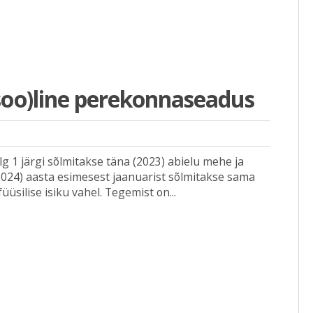
soo)line perekonnaseadus
g 1 järgi sõlmitakse täna (2023) abielu mehe ja
(2024) aasta esimesest jaanuarist sõlmitakse sama
füüsilise isiku vahel. Tegemist on...