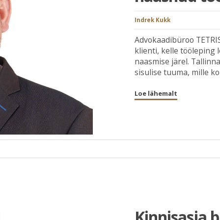
Indrek Kukk
Advokaadibüroo TETRIS
klienti, kelle töölepin
naasmise järel. Tallin
sisulise tuuma, mille koh
Loe lähemalt
Kinnisasja b