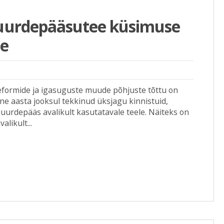
juurdepääsutee küsimuse
ne
eformide ja igasuguste muude põhjuste tõttu on
e aasta jooksul tekkinud üksjagu kinnistuid,
uurdepääs avalikult kasutatavale teele. Näiteks on
alikult...