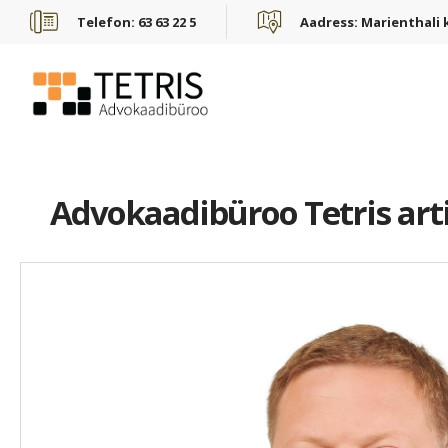
Telefon:
63 63 22 5
Aadress:
Marienthali k
Advokaadibüroo Tetris arti