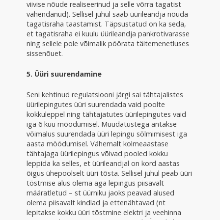
viivise nõude realiseerinud ja selle võrra tagatist
vähendanud). Sellisel juhul saab üürileandja nõuda
tagatisraha taastamist. Täpsustatud on ka seda,
et tagatisraha ei kuulu üürileandja pankrotivarasse
ning sellele pole võimalik pöörata täitemenetluses
sissenõuet.
5. Üüri suurendamine
Seni kehtinud regulatsiooni järgi sai tähtajalistes
üürilepingutes üüri suurendada vaid poolte
kokkuleppel ning tähtajatutes üürilepingutes vaid
iga 6 kuu möödumisel. Muudatustega antakse
võimalus suurendada üüri lepingu sõlmimisest iga
aasta möödumisel. Vähemalt kolmeaastase
tähtajaga üürilepingus võivad pooled kokku
leppida ka selles, et üürileandjal on kord aastas
õigus ühepoolselt üüri tõsta. Sellisel juhul peab üüri
tõstmise alus olema aga lepingus piisavalt
määratletud – st üürniku jaoks peavad alused
olema piisavalt kindlad ja ettenähtavad (nt
lepitakse kokku üüri tõstmine elektri ja veehinna