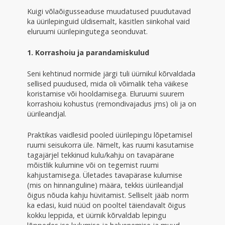
Kuigi võlaõigusseaduse muudatused puudutavad
ka üürilepinguid üldisemalt, käsitlen siinkohal vaid
eluruumi üürilepingutega seonduvat.
1. Korrashoiu ja parandamiskulud
Seni kehtinud normide järgi tuli üürnikul kõrvaldada
sellised puudused, mida oli võimalik teha väikese
koristamise või hooldamisega. Eluruumi suurem
korrashoiu kohustus (remondivajadus jms) oli ja on
üürileandjal.
Praktikas vaidlesid pooled üürilepingu lõpetamisel
ruumi seisukorra üle. Nimelt, kas ruumi kasutamise
tagajärjel tekkinud kulu/kahju on tavapärane
mõistlik kulumine või on tegemist ruumi
kahjustamisega. Ületades tavapärase kulumise
(mis on hinnanguline) määra, tekkis üürileandjal
õigus nõuda kahju hüvitamist. Selliselt jääb norm
ka edasi, kuid nüüd on pooltel täiendavalt õigus
kokku leppida, et üürnik kõrvaldab lepingu