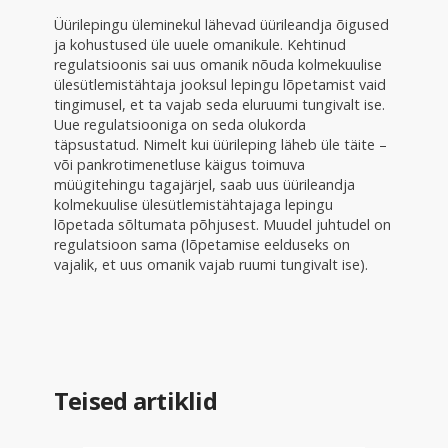
Üürilepingu üleminekul lähevad üürileandja õigused
ja kohustused üle uuele omanikule. Kehtinud
regulatsioonis sai uus omanik nõuda kolmekuulise
ülesütlemistähtaja jooksul lepingu lõpetamist vaid
tingimusel, et ta vajab seda eluruumi tungivalt ise.
Uue regulatsiooniga on seda olukorda
täpsustatud. Nimelt kui üürileping läheb üle täite –
või pankrotimenetluse käigus toimuva
müügitehingu tagajärjel, saab uus üürileandja
kolmekuulise ülesütlemistähtajaga lepingu
lõpetada sõltumata põhjusest. Muudel juhtudel on
regulatsioon sama (lõpetamise eelduseks on
vajalik, et uus omanik vajab ruumi tungivalt ise).
Teised artiklid