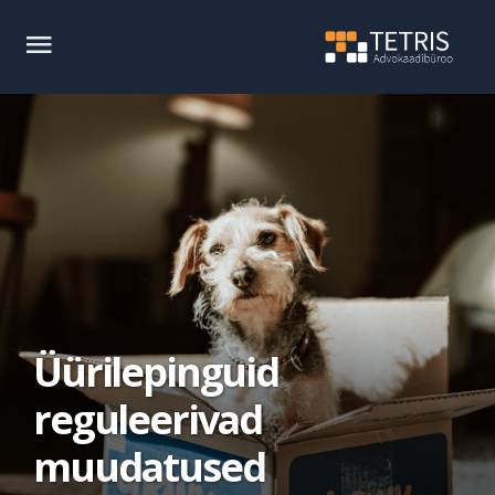
Üürilepinguid
reguleerivad
muudatused