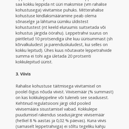
saa kokku leppida nt üüri maksmise (vm rahalise
kohustusega) viivitamise puhuks. Mitterahalise
kohustuse kindlaksmääramine peab olema
sõnaselge ja lähtuma üürniku üldistest
kohustustest (nt keeld eluruumis suitsetada või
kohustus järgida öörahu). Leppetrahvi suurus on
piiritletud 10 protsendiga ühe kuu üürisummast (sh
kõrvalkuludest ja parenduskuludest, kui selles on
kokku lepitud). Ühes kuus nõutavate leppetrahvide
summa ei tohi aga ületada 20 protsenti
kokkulepitud üürist.
3. Viivis
Rahalise kohustuse täitmisega viivitamisel on
poolel õigus nõuda viivist. Viivisemäär (% summast)
on kas kokkuleppeline või tuleneb see seadusest.
Kehtinud regulatsiooni järgi olid pooled
viivisemäära sisustamisel vabad. Kokkulepe
puudumisel rakendus seadusjärgne viivisemäär
(hetkel 8 % aastas ja 0,02 % päevas). Kuna viivis
(sarnaselt leppetrahviga) ei sõltu tegeliku kahju