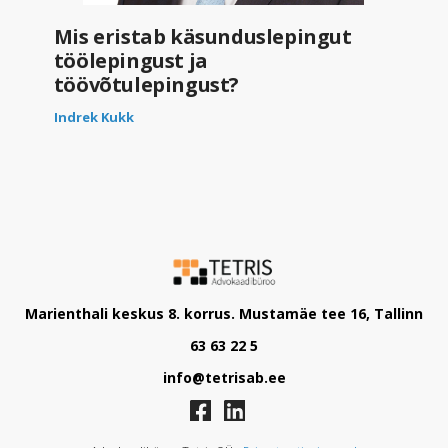
Mis eristab käsunduslepingut
töölepingust ja
töövõtulepingust?
Indrek Kukk
Marienthali keskus 8. korrus. Mustamäe tee 16, Tallinn
63 63 22 5
info@tetrisab.ee