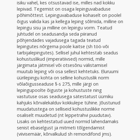
isiku vahel, kes otsustavad ise, milles nad kokku
lepivad. Tegemist on osaga lepinguvabaduse
põhimõttest. Lepinguvabaduse kohaselt on poolel
õigus valida kas ja kellega leping sõlmida, milline on
lepingu sisu ja milline on lepingu vorm. Teatud
juhtudel on seadusandja seda piiranud
põhjendades vajadusega tagada teatud
lepingutes nõrgema poole kaitse (sh töö-või
tarbijalepingutes). Sellisel juhul kehtestab seadus
kohustuslikud (imperatiivsed) normid, mille
järgimata jätmisel või otsesõnu välistamisel
muutub leping või osa sellest kehtetuks. Eluruumi
üürilepingu kohta on selline kohustuslik norm
võlaõigusseaduse §-s 275, mille järgi on
lepingupoolte õiguste ja kohustuste ning
vastutuse osas seadusega sätestatust üürniku
kahjuks kõrvalekalduv kokkulepe tühine. Jõustunud
muudatustega on selliseid kohustuslikke norme
osaliselt muudetud (nt leppetrahvi puudutav).
Lisaks on kehtestatud uued normid lahendamaks
senist ebaselgust ja mitmeti tõlgendamist
(viivisemäär, kõrvalkulud sh remondifond jms).