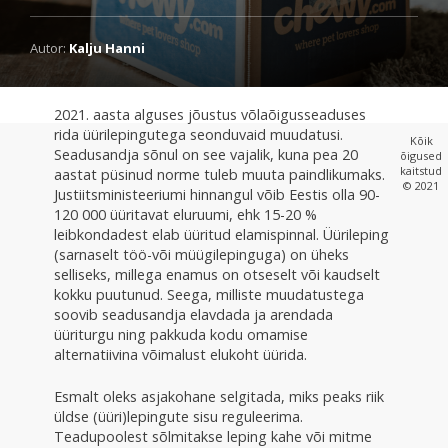
Autor:
Kalju Hanni
2021. aasta alguses jõustus võlaõigusseaduses
rida üürilepingutega seonduvaid muudatusi.
Kõik
Seadusandja sõnul on see vajalik, kuna pea 20
õigused
kaitstud
aastat püsinud norme tuleb muuta paindlikumaks.
© 2021
Justiitsministeeriumi hinnangul võib Eestis olla 90-
120 000 üüritavat eluruumi, ehk 15-20 %
leibkondadest elab üüritud elamispinnal. Üürileping
(sarnaselt töö-või müügilepinguga) on üheks
selliseks, millega enamus on otseselt või kaudselt
kokku puutunud. Seega, milliste muudatustega
soovib seadusandja elavdada ja arendada
üüriturgu ning pakkuda kodu omamise
alternatiivina võimalust elukoht üürida.
Esmalt oleks asjakohane selgitada, miks peaks riik
üldse (üüri)lepingute sisu reguleerima.
Teadupoolest sõlmitakse leping kahe või mitme