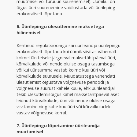
muutmisel või turuüüri suurenemisel). Üürnikul on
õigus üüri suurenemine vaidlustada või üürileping
erakorraliselt lõpetada.
6. Üürilepingu ülesütlemine maksetega
hilinemisel
Kehtinud regulatsiooniga sai üürileandja üürilepingu
erakorraliselt lõpetada kui üürnik viivitas vähemalt
kolmel üksteisele järgneval maksetähtpäeval üüri,
kõrvalkulude või nende olulise osaga tasumisega
või kui üürisumma vastab kolme kuu üüri või
kõrvalkulude suurusele. Muudatustega vähendati
ülesütlemist õigustava võlgnevuse perioodi ja
võlgnevuse suurust kahele kuule, ehk üürileandjal
tekib ülesütlemisõigus kahel maksetähtpäeval aset
leidnud kõrvalkulude, üüri või nende olulise osaga
viivitamine ning kahe kuu üüri või kõrvalkuludele
vastav võlgnevuse korral.
7. Üürilepingu lõpetamine üürileandja
muutumisel