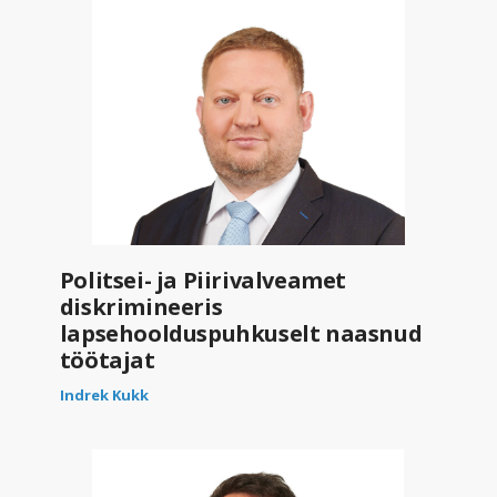
Politsei- ja Piirivalveamet
diskrimineeris
lapsehoolduspuhkuselt naasnud
töötajat
Indrek Kukk