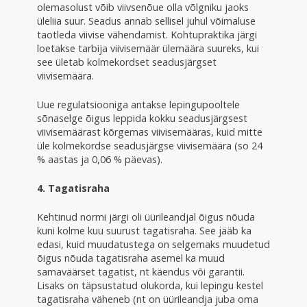
olemasolust võib viivsenõue olla võlgniku jaoks
üleliia suur. Seadus annab sellisel juhul võimaluse
taotleda viivise vähendamist. Kohtupraktika järgi
loetakse tarbija viivisemäär ülemäära suureks, kui
see ületab kolmekordset seadusjärgset
viivisemäära.
Uue regulatsiooniga antakse lepingupooltele
sõnaselge õigus leppida kokku seadusjärgsest
viivisemäärast kõrgemas viivisemääras, kuid mitte
üle kolmekordse seadusjärgse viivisemäära (so 24
% aastas ja 0,06 % päevas).
4. Tagatisraha
Kehtinud normi järgi oli üürileandjal õigus nõuda
kuni kolme kuu suurust tagatisraha. See jääb ka
edasi, kuid muudatustega on selgemaks muudetud
õigus nõuda tagatisraha asemel ka muud
samaväärset tagatist, nt käendus või garantii.
Lisaks on täpsustatud olukorda, kui lepingu kestel
tagatisraha väheneb (nt on üürileandja juba oma