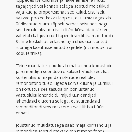
lõppedes ise kulumise ja halvenemise ja muud
tagajärjed või kannab sellega seotud mõistlikud,
vajalikud ja proportsionaalsed kulud. Sisuliselt
saavad pooled kokku leppida, et üürnik tagastab
üürileantud ruumi täpselt samas seisundis nagu
see temale üleandmisel oli (nt kõrvaldab täkked,
vahetab kahjustunud tapeedi vm lihtsamad tööd).
Selline kokkulepe ei laiene aga ühes üürileantud
ruumiga kasutusse antud asjadele (nt mööbel või
kodutehnika).
Teine muudatus puudutab maha enda korrashoiu
ja remondiga seonduvaid kulusid. Vaidlused, kas
korteriühistu majandamiskulude real olev
remondifond tuleb lugeda kõrvalkuluna ja üürnikul
on kohustus see tasuda on põhjustanud
vastuolulisi lahendeid. Paljud üürileandjad
lahendasid olukorra sellega, et suurendasid
remondifondi vms maksete arvelt lihtsalt üüri
ennast.
Jõustunud muudatusega saab maja korrashoiu ja
remondiga seotud maksed (nn remondifond)