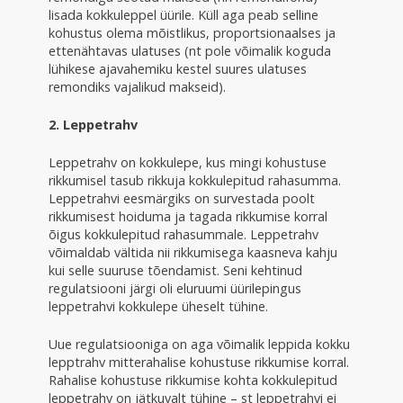
lisada kokkuleppel üürile. Küll aga peab selline
kohustus olema mõistlikus, proportsionaalses ja
ettenähtavas ulatuses (nt pole võimalik koguda
lühikese ajavahemiku kestel suures ulatuses
remondiks vajalikud makseid).
2. Leppetrahv
Leppetrahv on kokkulepe, kus mingi kohustuse
rikkumisel tasub rikkuja kokkulepitud rahasumma.
Leppetrahvi eesmärgiks on survestada poolt
rikkumisest hoiduma ja tagada rikkumise korral
õigus kokkulepitud rahasummale. Leppetrahv
võimaldab vältida nii rikkumisega kaasneva kahju
kui selle suuruse tõendamist. Seni kehtinud
regulatsiooni järgi oli eluruumi üürilepingus
leppetrahvi kokkulepe üheselt tühine.
Uue regulatsiooniga on aga võimalik leppida kokku
lepptrahv mitterahalise kohustuse rikkumise korral.
Rahalise kohustuse rikkumise kohta kokkulepitud
leppetrahv on jätkuvalt tühine – st leppetrahvi ei