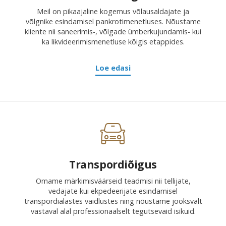
Meil on pikaajaline kogemus võlausaldajate ja
võlgnike esindamisel pankrotimenetluses. Nõustame
kliente nii saneerimis-, võlgade ümberkujundamis- kui
ka likvideerimismenetluse kõigis etappides.
Loe edasi
Transpordiõigus
Omame märkimisväärseid teadmisi nii tellijate,
vedajate kui ekpedeerijate esindamisel
transpordialastes vaidlustes ning nõustame jooksvalt
vastaval alal professionaalselt tegutsevaid isikuid.