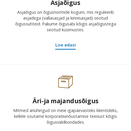
Asjaõigus
Asjaõigus on õigusnormide kogum, mis reguleerib
asjadega (vallasasjad ja kinnisasjad) seotud
õigussuhteid. Pakume õigusabi kõigis asjaõigustega
seotud küsimustes.
Loe edasi
Äri-ja majandusõigus
Mitmed äriühingud on meie igapäevasteks klientideks,
kellele osutame korporatiivnõustamise teenust kõigis
õigusvaldkondades.