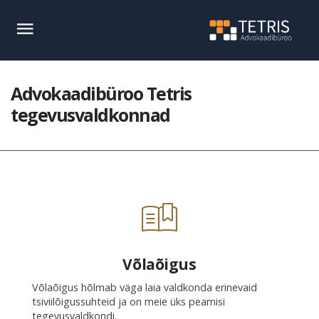
Advokaadibüroo Tetris
tegevusvaldkonnad
Võlaõigus
Võlaõigus hõlmab väga laia valdkonda erinevaid
tsiviilõigussuhteid ja on meie üks peamisi
tegevusvaldkondi.