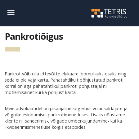
Pankrotiõigus
Pankrot võib olla ettevõtte elukaare loomulikuks osaks ning
seda ei ole vaja karta. Pahatahtlikult põhjustatud pankroti
korral on aga pahatahtlikul pankroti põhjustajal nii
mõtlemisainet kui ka põhjust karta.
Meie advokaatidel on pikaajaline kogemus võlausaldajate ja
võlgnike esindamisel pankrotimenetluses. Lisaks nõustame
kliente nii saneerimis-, võlgade ümberkujundamine- kui ka
likvideerimismenetluse kõigis etappides.