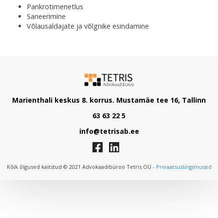
Pankrotimenetlus
Saneerimine
Võlausaldajate ja võlgnike esindamine
Marienthali keskus 8. korrus. Mustamäe tee 16, Tallinn
63 63 22 5
info@tetrisab.ee
Kõik õigused kaitstud © 2021 Advokaadibüroo Tetris OÜ -
Privaatsustingimused