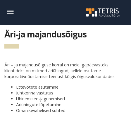
Äri-ja majandusõigus
Äri – ja majandusõiguse korral on meie igapäevasteks
klientideks on mitmed äriühingud, kellele osutame
korporatiivnõustamise teenust kõigis õigusvaldkondades.
Ettevõtete asutamine
Juhtkonna vastutus
Ühinemised-jagunemised
Äriühingute lõpetamine
Omanikevahelised suhted