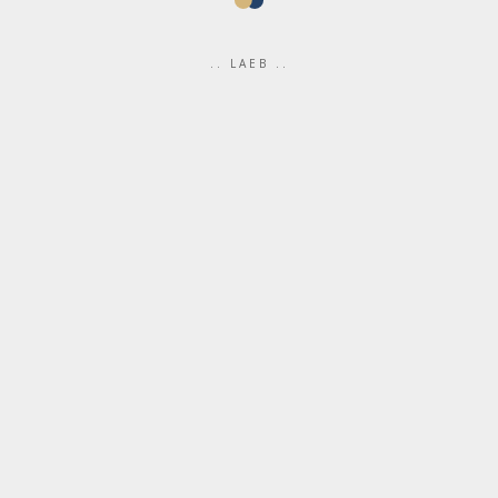
.. LAEB ..
Advokaadibüroo
Tetris