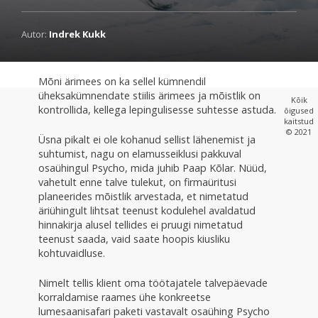
Autor:
Indrek Kukk
Mõni ärimees on ka sellel kümnendil
üheksakümnendate stiilis ärimees ja mõistlik on
Kõik
kontrollida, kellega lepingulisesse suhtesse astuda.
õigused
kaitstud
© 2021
Üsna pikalt ei ole kohanud sellist lähenemist ja
suhtumist, nagu on elamusseiklusi pakkuval
osaühingul Psycho, mida juhib Paap Kõlar. Nüüd,
vahetult enne talve tulekut, on firmaüritusi
planeerides mõistlik arvestada, et nimetatud
äriühingult lihtsat teenust kodulehel avaldatud
hinnakirja alusel tellides ei pruugi nimetatud
teenust saada, vaid saate hoopis kiusliku
kohtuvaidluse.
Nimelt tellis klient oma töötajatele talvepäevade
korraldamise raames ühe konkreetse
lumesaanisafari paketi vastavalt osaühing Psycho