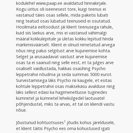
kodulehel www.paap.ee avaldatud hinnakirjale.
Kogu üritus oli iseenesest tore, kuigi teenus ei
vastanud täies osas sellele, mida paketis lubati
ning teatud osas lubatud teenuseid ei osutatud.
Hoolimata eeltoodust jäi klient teenusega rahule,
kuid siis laekus arve, mis ei vastanud vähimalgi
määral kokkulepitule ja ületas kokku lepitud hinda
märkimisväärselt. Klient ei olnud nimetatud arvega
nõus ning palus selgitust arve kujunemise kohta.
Selget ja arusaadavat vastust arve kujunemise
osas ta ei saanud ning selle eest, et ta julges arve
osaliselt vaidlustada, hakkas osaühing Psycho
leppetrahvi nõudma ja seda summas 5000 eurot.
Survestamisega läks Psycho nii kaugele, et esitas
kohtule leppetrahvi osas maksekäsu avalduse ning
läks sellest edasi ka hagimenetlusse tuginedes
kümnetel ja kümnetel lehekülgedel laotuvatel
põhjendustel, miks ta arvas, et tal on kliendi vastu
nõue.
1
Jõustunud kohtuotsuses
jõudis kohus järeldusele,
et klient täitis Psycho ees oma kohustused igati