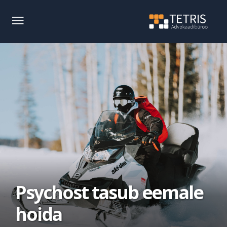
Psychost tasub eemale
hoida