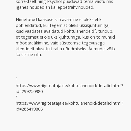
korrektselt ning Psychol puuduvad tema vastu mis
iganes nõuded sh ka leppetrahvinõuded.
Nimetatud kaasuse siin avamine ei oleks ehk
põhjendatud, kui tegemist oleks üksikjuhtumiga,
2
kuid vaadates avaldatud kohtulahendeid
, tundub,
et tegemist ei ole üksikjuhtumiga, kus on toimunud
möödarääkimine, vaid süsteemse tegevusega
klientidelt alusetult raha nõudmiseks. Ärimudel võib
ka selline olla.
1
https://www.riigiteataja.ee/kohtulahendid/detailid.html?
id=299250980
2
https://www.riigiteataja.ee/kohtulahendid/detailid.html?
id=285419808