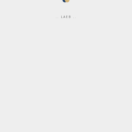
.. LAEB ..
Artiklid