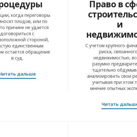
роцедуры
Право в сф
строитель
ации, когда переговоры
и
иносят плодов, или по
то причине не удается
недвижимо
договориться с
воположной стороной,
С учетом крупного фин
астую единственным
риска, связанного
м остается обращение
недвижимостью, вс
в суд.
разумно предварит
тщательно обдумыв
Читать дальше
анализировать свои р
учитывая при этом 
мнение опытных эксп
Читать дальш