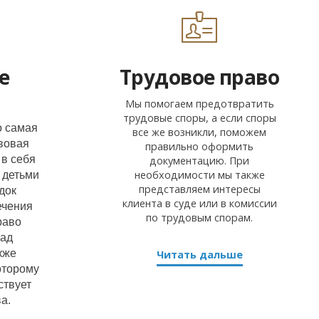
е
Трудовое право
Мы помогаем предотвратить
трудовые споры, а если споры
о самая
все же возникли, поможем
вовая
правильно оформить
 в себя
документацию. При
необходимости мы также
 детьми
представляем интересы
док
клиента в суде или в комиссии
ечения
по трудовым спорам.
раво
над
кже
Читать дальше
оторому
ствует
а.