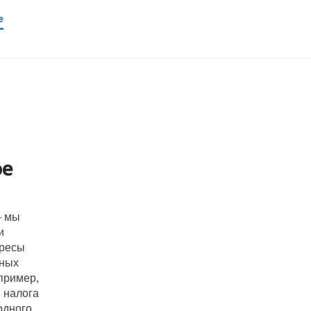
е
ое
– мы
и
ересы
чных
пример,
 налога
одного