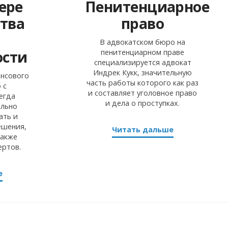
ере
Пенитенциарное
ства
право
В адвокатском бюро на
сти
пенитенциарном праве
специализируется адвокат
Индрек Кукк, значительную
ансового
часть работы которого как раз
 с
и составляет уголовное право
егда
и дела о проступках.
ельно
ать и
ешения,
Читать дальше
также
ертов.
е