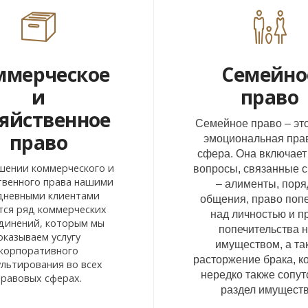
ммерческое
Семейно
и
право
яйственное
Семейное право – эт
право
эмоциональная пра
сфера. Она включает
шении коммерческого и
вопросы, связанные с
твенного права нашими
– алименты, поря
дневными клиентами
общения, право поп
тся ряд коммерческих
над личностью и п
динений, которым мы
попечительства 
оказываем услугу
имуществом, а та
корпоративного
расторжение брака, к
ультирования во всех
нередко также сопут
правовых сферах.
раздел имуществ