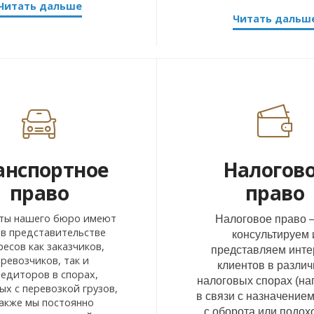
Читать дальше
Читать дальш
анспортное
Налогов
право
право
ты нашего бюро имеют
Налоговое право 
 в представительстве
консультируем 
ресов как заказчиков,
представляем инт
ревозчиков, так и
клиентов в разли
педиторов в спорах,
налоговых спорах (на
ых с перевозкой грузов,
в связи с назначением
также мы постоянно
с оборота или подох