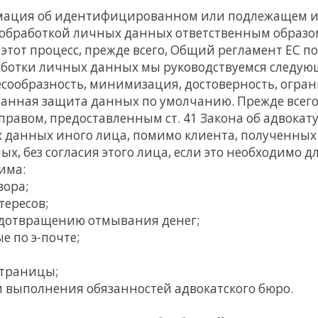
рмация об идентифицированном или подлежащем 
обработкой личных данных ответственным образо
тот процесс, прежде всего, Общий регламент ЕС п
аботки личных данных мы руководствуемся следу
есообразность, минимизация, достоверность, огра
анная защита данных по умолчанию. Прежде всего
равом, предоставленным ст. 41 Закона об адвокату
 данных иного лица, помимо клиента, полученных 
х, без согласия этого лица, если это необходимо д
има:
вора;
ересов;
едотвращению отмывания денег;
е по э-почте;
страницы;
и выполнения обязанностей адвокатского бюро.