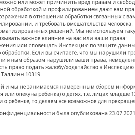
озможно или может причинить вред правам и свобод
нной обработкой и профилированием дают вам пра
возражения в отношении обработки связанных с ва
лировании, и требовать вмешательства человека.
оматизированных решений. Мы не используем так
азывать важное влияние на вас или ваши права;
жения или оповещать Инспекцию по защите данных 
 обработки. Если вы считаете, что мы нарушили т
и иным образом нарушили ваши права, немедленно
е есть право подать жалобу/ходатайство в Инспекцию
, Таллинн 10319.
ей и мы не занимаемся намеренным сбором информ
ли опекуна ребенка) о детях, т.е. лицах младше 13 
 о ребенке, то делаем все возможное для прекращ
онфиденциальности была опубликована 23.07.2021