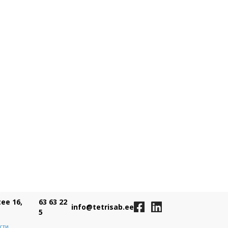
ee 16,
63 63 22
info@tetrisab.ee
5
сти