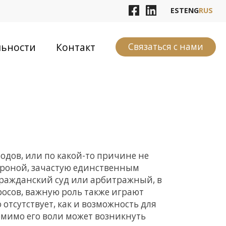
EST
ENG
RUS
льности
Контакт
Связаться с нами
одов, или по какой-то причине не
ороной, зачастую единственным
 гражданский суд или арбитражный, в
осов, важную роль также играют
отсутствует, как и возможность для
помимо его воли может возникнуть