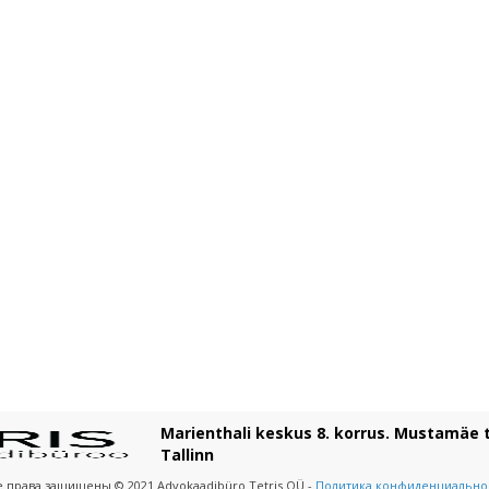
Marienthali keskus 8. korrus. Mustamäe t
Tallinn
е права защищены © 2021 Advokaadibüro Tetris OÜ -
Политика конфиденциально